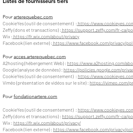
Listes de fournisseur
s tiers
Pour
arterequebec.com
CookieYes (outil de consentement) :
https://www.cookieyes.com
Zeffy (dons et transactions) :
https://support.zeffy.com/fr-ca/po
Wix :
https://fr.wix.com/about/privacy
Facebook (lien externe) :
https://www.facebook.com/privacy/pol
Pour
acces.arterequebec.com
A2hosting (hébergement Web) :
https://www.a2hosting.com/abo
Google (analyse de données) :
https://policies.google.com/priva
CookieYes (outil de consentement) :
https://www.cookieyes.com
Viméo (présentation de vidéos sur le site) :
https://vimeo.com/pr
Pour
fondationartere.com
CookieYes (outil de consentement) :
https://www.cookieyes.com
Zeffy (dons et transactions) :
https://support.zeffy.com/fr-ca/po
Wix :
https://fr.wix.com/about/privacy/
Facebook (lien externe) :
https://www.facebook.com/privacy/pol