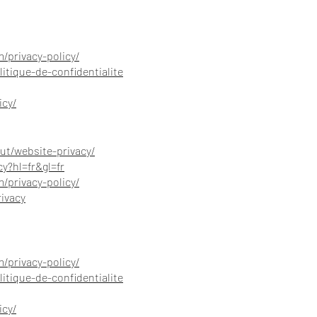
/privacy-policy/
litique-de-confidentialite
icy/
ut/website-privacy/
cy?hl=fr&gl=fr
/privacy-policy/
ivacy
/privacy-policy/
litique-de-confidentialite
icy/