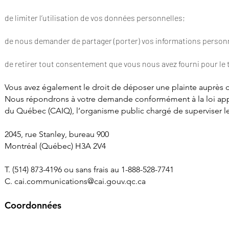
de limiter l’utilisation de vos données personnelles;
de nous demander de partager (porter) vos informations personn
de retirer tout consentement que vous nous avez fourni pour le
Vous avez également le droit de déposer une plainte auprès d’
Nous répondrons à votre demande conformément à la loi appli
du Québec (CAIQ), l’organisme public chargé de superviser l
2045, rue Stanley, bureau 900
Montréal (Québec) H3A 2V4
T. (514) 873-4196 ou sans frais au 1-888-528-7741
C.
cai.communications@cai.gouv.qc.ca
Coord
onnées